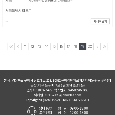
서울
서가원김밥합정메세나폴리스점
서울특별시 마포구
--
자세히보기
��ó��
����
11
12
13
14
15
16
17
18
19
20
����
�Ǹ
본사 : 경상북도 구미시 산호대로 253, 920호 구미첨단의료기술타워(공단동) ㈜담다
공장 : 대구 동구 매여로 1길 37-12(상매동)
연락처 :
1833-7425
팩스번호 :
070-8220-7425
이메일 : 1833-7425@damdaa.com
Copyright (C)DAMDAA.ALL RIGHTS RESERVED.
담다 PAY
평일
09:00-18:00
고객센터
점심
12:00-13:00