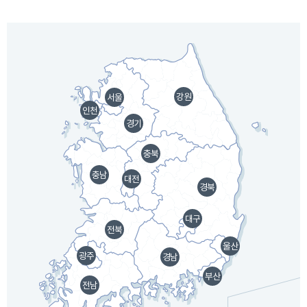
강원
서울
인천
경기
충북
충남
대전
경북
대구
전북
울산
광주
경남
부산
전남